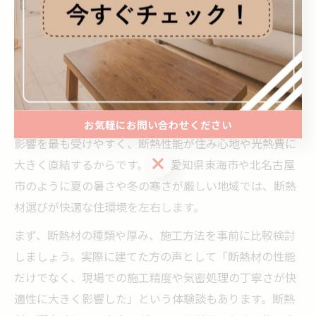
方
注文住宅で後悔しない屋根断熱の選定法
注文住宅で理想の暮らしを実現するためには、屋根断熱
の選定が極めて重要です。なぜなら、屋根部分は外気の
お気軽にお問い合わせください
影響を最も受けやすく、断熱性能が住み心地や光熱費に
お気軽にお問い合わせください
大きく直結するからです。特に愛知県東海市や北名古屋
市のように夏の暑さや冬の寒さが厳しい地域では、断熱
材選びが快適な住環境を左右します。
まず、断熱材の種類や厚み、施工方法を事前に比較検討
しましょう。実際に建てた方の声として「断熱材の性能
だけでなく、現場での施工精度や気密処理の丁寧さが快
適性に大きく影響した」という体験談もあります。断熱