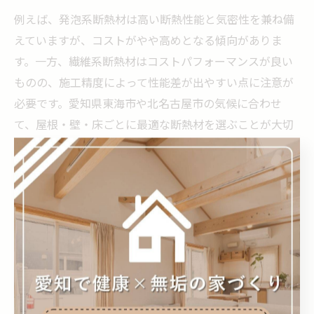
例えば、発泡系断熱材は高い断熱性能と気密性を兼ね備
えていますが、コストがやや高めとなる傾向がありま
す。一方、繊維系断熱材はコストパフォーマンスが良い
ものの、施工精度によって性能差が出やすい点に注意が
必要です。愛知県東海市や北名古屋市の気候に合わせ
て、屋根・壁・床ごとに最適な断熱材を選ぶことが大切
です。
断熱材選びに失敗すると、施工後に「思ったよりも暑
い・寒い」「光熱費がかさむ」といった後悔につながり
ます。信頼できる住宅会社と相談しながら、自分たちの
ライフスタイルや予算に合った断熱材を選びましょう。
注文住宅で重視すべき屋根断熱の選び