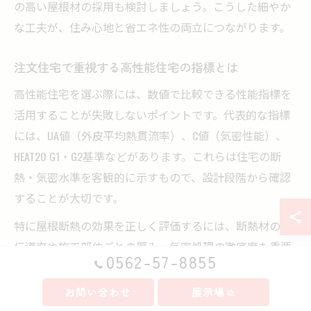
の高い屋根材の採用も検討しましょう。こうした細やか
な工夫が、住み心地と省エネ性の両立につながります。
注文住宅で重視する高性能住宅の指標とは
高性能住宅を選ぶ際には、数値で比較できる性能指標を
活用することが失敗しないポイントです。代表的な指標
には、UA値（外皮平均熱貫流率）、C値（気密性能）、
HEAT20 G1・G2基準などがあります。これらは住宅の断
熱・気密水準を客観的に示すもので、設計段階から確認
することが大切です。
特に屋根断熱の効果を正しく評価するには、断熱材の熱
伝導率や施工部位ごとの厚み、気密処理の徹底度も重要
0562-57-8855
です。施工会社によっては、実際の測定値を提示してく
れる場合もあるため、具体的な数値を比較検討しましょ
お問い合わせ
展示場
う。