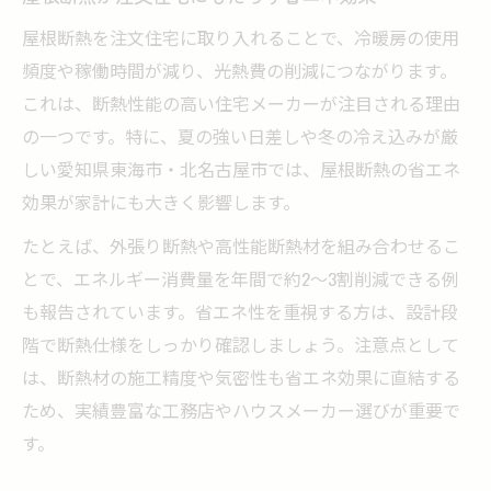
注文住宅で叶える地域密着型断熱の実践例
屋根断熱を注文住宅に取り入れることで、冷暖房の使用
注文住宅で重視される地域ごとの断熱対策
頻度や稼働時間が減り、光熱費の削減につながります。
注文住宅の断熱性を地域で比較するポイン
これは、断熱性能の高い住宅メーカーが注目される理由
ト
の一つです。特に、夏の強い日差しや冬の冷え込みが厳
地域特有の課題に強い注文住宅の断熱工夫
しい愛知県東海市・北名古屋市では、屋根断熱の省エネ
効果が家計にも大きく影響します。
高性能住宅を目指す注文住宅の考え方
注文住宅で目指すべき高性能住宅の条件
たとえば、外張り断熱や高性能断熱材を組み合わせるこ
注文住宅で高断熱・高気密を両立させる方
とで、エネルギー消費量を年間で約2～3割削減できる例
法
も報告されています。省エネ性を重視する方は、設計段
階で断熱仕様をしっかり確認しましょう。注意点として
注文住宅で重視する高性能住宅の指標とは
は、断熱材の施工精度や気密性も省エネ効果に直結する
注文住宅に必要な高性能住宅の設計視点
ため、実績豊富な工務店やハウスメーカー選びが重要で
注文住宅と高性能住宅の違いと特徴
す。
理想の暮らし実現へ断熱住宅の魅力