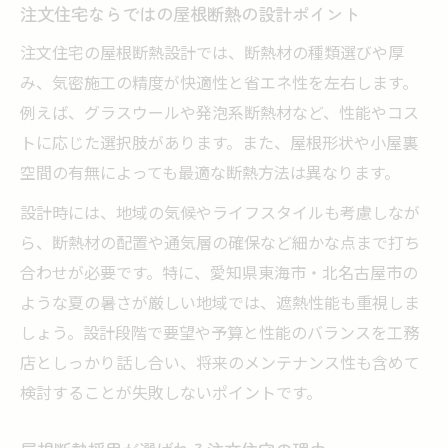
注文住宅が叶える断熱住宅の住み心地とは
注文住宅ならではの屋根断熱の設計ポイント
注文住宅で理想の暮らしを支える断熱性能
注文住宅の屋根断熱設計では、断熱材の種類選びや厚
注文住宅で感じる断熱住宅の快適な毎日
み、気密施工の精度が快適性と省エネ性を左右します。
注文住宅ならではの断熱住宅の魅力を解説
例えば、グラスウールや発泡系断熱材など、性能やコス
注文住宅で暮らしやすい断熱住宅を目指す
トに応じた選択肢があります。また、屋根形状や小屋裏
空間の有無によっても最適な断熱方法は異なります。
設計時には、地域の気候やライフスタイルも考慮しなが
ら、断熱材の配置や通気層の確保など細かな点まで打ち
合わせが必要です。特に、愛知県東海市・北名古屋市の
ような夏の暑さが厳しい地域では、遮熱性能も重視しま
しょう。設計段階で要望や予算と性能のバランスを工務
店としっかり話し合い、将来のメンテナンス性も含めて
検討することが失敗しないポイントです。