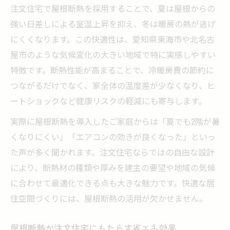
注文住宅選びで重視したい断熱性能の基準
注文住宅で屋根断熱を採用することで、夏は屋根からの
断熱性能に優れた注文住宅のメリット
強い日差しによる室温上昇を抑え、冬は暖房の熱が逃げ
注文住宅計画で考えたい断熱材の選び方
にくくなります。この快適性は、愛知県東海市や北名古
注文住宅で重視すべき屋根断熱の選び方
屋市のような気候変化の大きい地域で特に実感しやすい
特徴です。断熱性能が高まることで、冷暖房費の節約に
注文住宅で後悔しない屋根断熱の選定法
つながるだけでなく、家全体の温度差が少なくなり、ヒ
注文住宅に適した屋根断熱材の種類と特徴
ートショックなど健康リスクの軽減にも寄与します。
注文住宅で失敗しない屋根断熱のチェック
実際に屋根断熱を導入したご家庭からは「夏でも2階が暑
ポイント
くなりにくい」「エアコンの効きが良くなった」といっ
屋根断熱の比較で注文住宅の性能を見極め
た声が多く聞かれます。注文住宅ならではの自由な設計
る
により、断熱材の種類や厚みを建主の要望や地域の気候
注文住宅の屋根断熱施工で注意したい点
に合わせて最適化できる点も大きな魅力です。快適な居
地域に合った断熱住宅の工夫と対策
住空間づくりには、屋根断熱の活用が欠かせません。
注文住宅で地域気候に適した断熱方法を選
ぶ
屋根断熱が注文住宅にもたらす省エネ効果