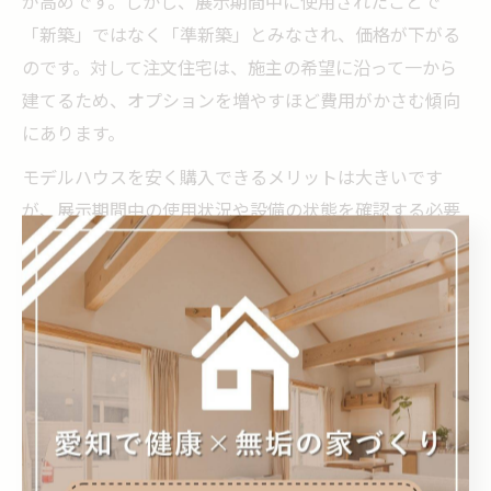
が高めです。しかし、展示期間中に使用されたことで
「新築」ではなく「準新築」とみなされ、価格が下がる
のです。対して注文住宅は、施主の希望に沿って一から
建てるため、オプションを増やすほど費用がかさむ傾向
にあります。
モデルハウスを安く購入できるメリットは大きいです
が、展示期間中の使用状況や設備の状態を確認する必要
があります。また、値引き交渉の際は、維持費や修繕費
も含めて総合的に検討しましょう。
モデルハウスと注文住宅の間取り自由度の違い
間取りの自由度は、注文住宅とモデルハウスを選ぶ際の
大きな違いです。注文住宅では、ご家族の生活スタイル
や将来の変化に合わせて、間取りや部屋数、収納の位置
まで細かく設計できます。二世帯住宅や趣味のスペー