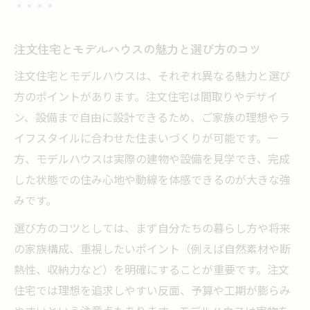
注文住宅モデルハウスの値引き事情と賢い
選び方
注文住宅とモデルハウスの魅力と選び方のコツ
注文住宅とモデルハウスの違いを徹底解説
注文住宅とモデルハウスは、それぞれ異なる魅力と選び
注文住宅とモデルハウスの構造や仕様の違
方のポイントがあります。注文住宅は間取りやデザイ
い
ン、設備まで自由に設計できるため、ご家族の理想やラ
注文住宅とモデルハウスの設備比較ポイン
イフスタイルに合わせた住まいづくりが可能です。一
ト
方、モデルハウスは実際の建物や設備を見学でき、完成
注文住宅とモデルハウスの価格差とその理
した状態での住み心地や動線を体感できるのが大きな強
由
みです。
モデルハウスと注文住宅の間取り自由度の
選び方のコツとしては、まず自分たちの暮らし方や将来
違い
の家族構成、重視したいポイント（例えば自然素材や断
注文住宅モデルハウスの購入後の注意点
熱性、収納力など）を明確にすることが重要です。注文
モデルハウス購入で後悔しないための注意点
住宅では理想を追求しやすい反面、予算や工期が膨らみ
モデルハウス購入でよくある後悔ポイント