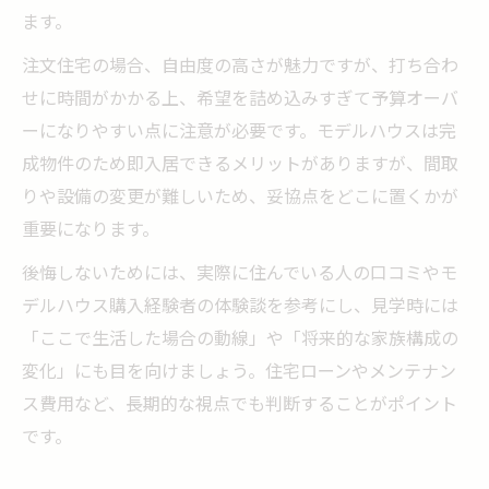
ます。
説
注文住宅の場合、自由度の高さが魅力ですが、打ち合わ
注文住宅で叶える家事効率と家族動線の最
せに時間がかかる上、希望を詰め込みすぎて予算オーバ
適化
ーになりやすい点に注意が必要です。モデルハウスは完
住まいのコスト比較で納得の選択をサポート
成物件のため即入居できるメリットがありますが、間取
注文住宅とモデルハウスの価格と維持費比
りや設備の変更が難しいため、妥協点をどこに置くかが
較
重要になります。
注文住宅モデルハウスの値引きや相場の見
後悔しないためには、実際に住んでいる人の口コミやモ
極め方
デルハウス購入経験者の体験談を参考にし、見学時には
注文住宅とモデルハウスの住宅ローンポイ
「ここで生活した場合の動線」や「将来的な家族構成の
ント
変化」にも目を向けましょう。住宅ローンやメンテナン
注文住宅とモデルハウスの返済プラン最適
ス費用など、長期的な視点でも判断することがポイント
化術
です。
注文住宅とモデルハウスで後悔しない費用
管理