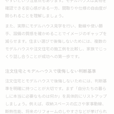
やすいという注意点もあります。モデルハウスは実物を
と対策
確認できる安心感がある一方、間取りや仕様の自由度が
注文住宅モデルハウスの保証やアフターケ
限られることを理解しましょう。
ア比較
また、実際にモデルハウス見学を行い、動線や使い勝
モデルハウス購入時に確認すべき欠点と注
手、設備の質感を確かめることでイメージのギャップを
意点
減らせます。住まい選びで後悔しないためには、複数の
注文住宅とモデルハウスの中古扱いの違い
モデルハウスや注文住宅の施工例を比較し、家族でじっ
モデルハウス購入失敗を防ぐチェックリス
くり話し合うことが成功への第一歩です。
ト
注文住宅とモデルハウスで後悔しない判断基準
注文住宅で叶える快適な間取りと動線設計
注文住宅で実現できる理想の動線設計とは
注文住宅とモデルハウスで後悔しないためには、判断基
準を明確に持つことが大切です。まず「自分たちの暮ら
注文住宅ならではの間取り自由度と活用例
しに本当に必要なものは何か」を具体的にリストアップ
注文住宅で後悔しない収納と生活動線の工
しましょう。例えば、収納スペースの広さや家事動線、
夫
断熱性能、将来のリフォームのしやすさなどが挙げられ
注文住宅とモデルハウスの間取りの違い解