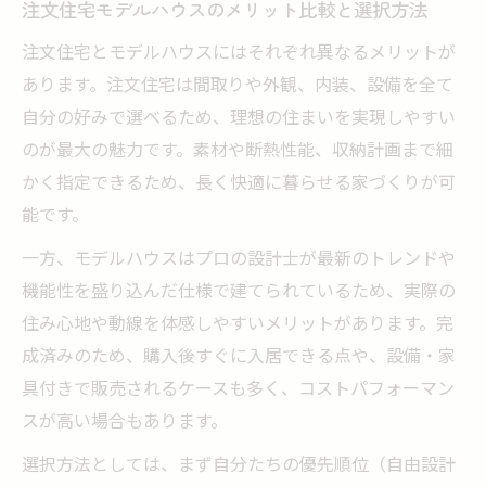
注文住宅モデルハウスのメリット比較と選択方法
見学から分かる注文住宅とモデルハウスの魅力
注文住宅とモデルハウスにはそれぞれ異なるメリットが
注文住宅モデルハウス見学で得るべき情報
あります。注文住宅は間取りや外観、内装、設備を全て
注文住宅とモデルハウスの実物比較のポイ
自分の好みで選べるため、理想の住まいを実現しやすい
ント
のが最大の魅力です。素材や断熱性能、収納計画まで細
注文住宅モデルハウス見学で気を付ける点
かく指定できるため、長く快適に暮らせる家づくりが可
能です。
注文住宅とモデルハウスの体験談を活かす
方法
一方、モデルハウスはプロの設計士が最新のトレンドや
注文住宅モデルハウス見学が購入判断に役
機能性を盛り込んだ仕様で建てられているため、実際の
立つ理由
住み心地や動線を体感しやすいメリットがあります。完
成済みのため、購入後すぐに入居できる点や、設備・家
具付きで販売されるケースも多く、コストパフォーマン
スが高い場合もあります。
選択方法としては、まず自分たちの優先順位（自由設計