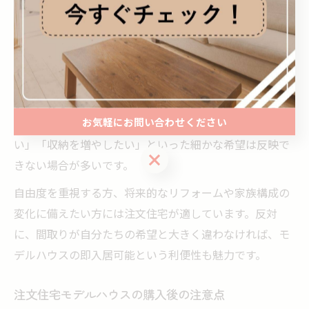
ス、在宅ワーク用の部屋なども自由に反映することが可
能です。
一方、モデルハウスは既に完成しているため、間取りの
変更は基本的にできません。設計段階で多くの人に合う
ように作られているため、個別の要望に完全に応えるの
お気軽にお問い合わせください
は難しいのが現状です。例えば「キッチンを広くした
い」「収納を増やしたい」といった細かな希望は反映で
お気軽にお問い合わせください
きない場合が多いです。
自由度を重視する方、将来的なリフォームや家族構成の
変化に備えたい方には注文住宅が適しています。反対
に、間取りが自分たちの希望と大きく違わなければ、モ
デルハウスの即入居可能という利便性も魅力です。
注文住宅モデルハウスの購入後の注意点