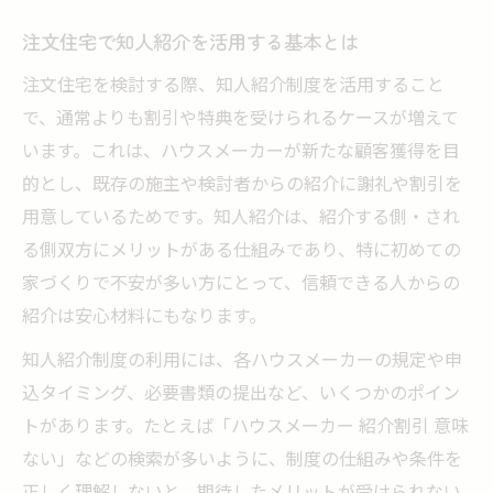
注文住宅の知人紹介制度はなぜお得なのか
注文住宅で知人紹介を活用する基本とは
知人紹介で注文住宅契約を有利に進める方
注文住宅を検討する際、知人紹介制度を活用すること
法
で、通常よりも割引や特典を受けられるケースが増えて
注文住宅の紹介割引を最大化するポイント
います。これは、ハウスメーカーが新たな顧客獲得を目
紹介制度利用時の注文住宅に関する注意事
的とし、既存の施主や検討者からの紹介に謝礼や割引を
項
用意しているためです。知人紹介は、紹介する側・され
注文住宅における紹介キャンペーンの最新
る側双方にメリットがある仕組みであり、特に初めての
動向
家づくりで不安が多い方にとって、信頼できる人からの
紹介制度の仕組みと注文住宅のメリット徹底解
紹介は安心材料にもなります。
説
知人紹介制度の利用には、各ハウスメーカーの規定や申
注文住宅の紹介制度の基本的な仕組みを解
込タイミング、必要書類の提出など、いくつかのポイン
説
トがあります。たとえば「ハウスメーカー 紹介割引 意味
知人紹介による注文住宅のメリットを徹底
ない」などの検索が多いように、制度の仕組みや条件を
分析
正しく理解しないと、期待したメリットが受けられない