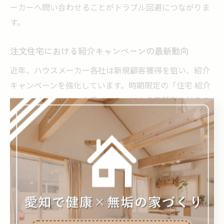
ーカーへ問い合わせることがトラブル回避につながりま
す。
注文住宅における紹介キャンペーンの最新動向
近年、ハウスメーカー各社は新規顧客獲得を狙い、紹介
キャンペーンを強化しています。時期限定の「住宅 紹介
キャンペーン」や、大手メーカーによる高額謝礼付きの
キャンペーンが話題となっています。特に「大和ハウス
紹介割引」や「大和ハウス紹介料 いくら」といった具体
的なキャンペーン内容への関心が高まっています。
最新の傾向としては、紹介特典のバリエーションが増
え、建築費用の割引だけでなく、設備グレードアップや
インテリアオプション、さらには引っ越し費用サポート
など、実用性の高い特典が用意されるようになっていま