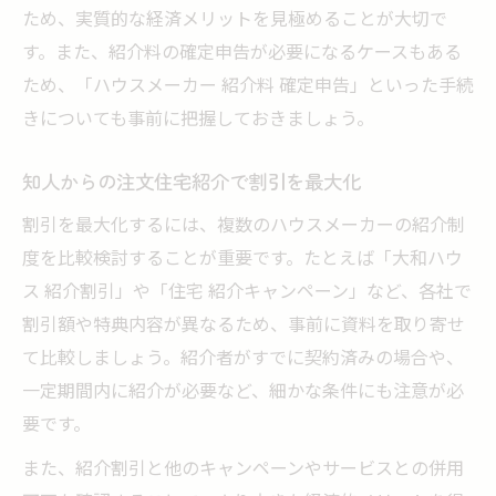
ハウスメーカーの紹介制度利用時の注意点まと
ため、実質的な経済メリットを見極めることが大切で
め
す。また、紹介料の確定申告が必要になるケースもある
注文住宅の紹介制度で注意すべきポイント
ため、「ハウスメーカー 紹介料 確定申告」といった手続
紹介割引が注文住宅で意味ない理由は本当
きについても事前に把握しておきましょう。
か
知人からの注文住宅紹介で割引を最大化
注文住宅の紹介制度をあとから適用できる
のか
割引を最大化するには、複数のハウスメーカーの紹介制
度を比較検討することが重要です。たとえば「大和ハウ
知人紹介で注文住宅契約時の落とし穴とは
ス 紹介割引」や「住宅 紹介キャンペーン」など、各社で
注文住宅で紹介制度利用時のトラブル防止
割引額や特典内容が異なるため、事前に資料を取り寄せ
策
て比較しましょう。紹介者がすでに契約済みの場合や、
紹介割引や謝礼の受け取り時期を徹底チェック
一定期間内に紹介が必要など、細かな条件にも注意が必
注文住宅の紹介割引や謝礼の受け取り時期
要です。
とは
また、紹介割引と他のキャンペーンやサービスとの併用
注文住宅で紹介料はいつもらえるのか解説