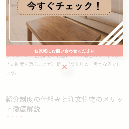
す。また、キャンペーン適用の条件も多様化しており、
友人・知人だけでなく、親族紹介やSNS経由の紹介など
も対象となるケースが増えています。
こうした動向を把握するには、メーカー公式サイトや住
宅展示場での最新情報収集が不可欠です。紹介キャンペ
ーンは時期や地域によって内容が異なるため、複数のハ
お気軽にお問い合わせください
ウスメーカーを比較し、自分にとって最もメリットの大
きい制度を選ぶことが、賢い家づくりの一歩となるでし
お気軽にお問い合わせください
ょう。
紹介制度の仕組みと注文住宅のメリッ
ト徹底解説