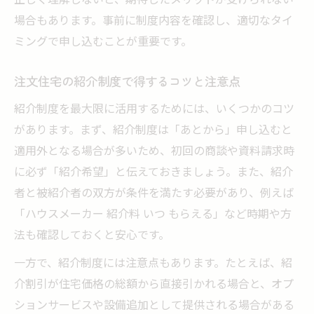
場合もあります。事前に制度内容を確認し、適切なタイ
注文住宅で紹介割引が受けられる理由とは
ミングで申し込むことが重要です。
紹介制度が注文住宅購入に与える影響と効
果
注文住宅の紹介制度で得するコツと注意点
注文住宅の紹介制度を使う際の落とし穴と
紹介制度を最大限に活用するためには、いくつかのコツ
対策
があります。まず、紹介制度は「あとから」申し込むと
注文住宅の割引や謝礼を知人紹介で手堅く狙う
適用外となる場合が多いため、初回の商談や資料請求時
注文住宅の知人紹介で高額割引を得る方法
に必ず「紹介希望」と伝えておきましょう。また、紹介
知人紹介による注文住宅の謝礼金の仕組み
者と被紹介者の双方が条件を満たす必要があり、例えば
注文住宅紹介割引は本当に意味があるのか
「ハウスメーカー 紹介料 いつ もらえる」など時期や方
注文住宅の紹介制度で謝礼を受け取るタイ
法も確認しておくと安心です。
ミング
一方で、紹介制度には注意点もあります。たとえば、紹
知人紹介による注文住宅の割引活用法まと
介割引が住宅価格の総額から直接引かれる場合と、オプ
め
ションサービスや設備追加として提供される場合がある