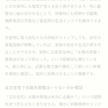
太陽光発電の収益性は売電か自家消費か
どの災害時にも電気が使える安心感があります。特に蓄
自家発電導入で得する注文住宅の活用法
電池と組み合わせることで、停電時にも照明や冷蔵庫、
売電単価と自家消費のメリットを徹底比較
携帯電話の充電など最低限の生活インフラを維持できま
す。
注文住宅で太陽光発電の損得を判断する方
法
災害時に電力会社からの供給がストップしても、自宅の
太陽光義務化時代に迷う方への自家発電活用術
発電設備が稼働していれば、家族の安全や生活の質を守
注文住宅の太陽光義務化はどう影響するの
ることができます。実際に災害発生時に「太陽光発電＋
か
蓄電池があって助かった」という経験談も増えていま
す。導入時には、必要な電力量や優先して使いたい家電
新築で太陽光発電を義務化された場合の対
を事前に確認し、設計に反映させることが重要です。
策
迷いやすい太陽光発電導入の判断基準
注文住宅で太陽光発電はいらないのか検証
自家発電設備の活用と補助金の最新情報
「注文住宅に太陽光発電は本当に必要か？」という疑問
注文住宅で義務化時代に後悔しない選択法
を持つ方も少なくありません。確かに初期費用やメンテ