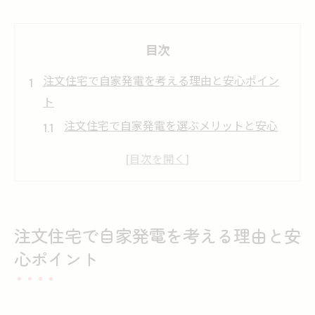
目次
注文住宅で自家発電を考える理由と安心ポイン
ト
注文住宅で自家発電を選ぶメリットと安心
感
太陽光発電の導入で変わる注文住宅の暮ら
し
自家発電設備がもたらす災害時の安心とは
注文住宅で自家発電を考える理由と安
注文住宅で太陽光発電はいらないのか検証
心ポイント
自家発電を検討する際の不安や疑問の解消
法
太陽光発電導入時に見逃せない費用相場を解説