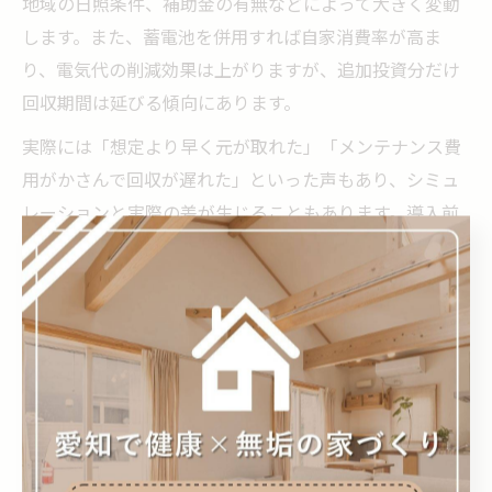
地域の日照条件、補助金の有無などによって大きく変動
します。また、蓄電池を併用すれば自家消費率が高ま
り、電気代の削減効果は上がりますが、追加投資分だけ
回収期間は延びる傾向にあります。
実際には「想定より早く元が取れた」「メンテナンス費
用がかさんで回収が遅れた」といった声もあり、シミュ
レーションと実際の差が生じることもあります。導入前
には、信頼できる会社で発電量や費用回収のシミュレー
ションを行い、リスクや注意点を十分把握しておくこと
が後悔しない選択につながります。
新築住宅で自家発電をやめたほうがい
い場合とは