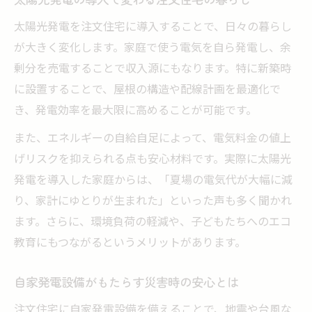
太陽光発電やめたほうがいいブログから学
ぶ
太陽光発電を注文住宅に導入することで、日々の暮らし
新築太陽光発電で失敗しない選択基準
が大きく変化します。家庭で使う電気を自ら発電し、余
剰分を売電することで収入源にもなります。特に新築時
設置費用やメンテナンスのリアルな実情を知る
に設置することで、屋根の構造や配線計画を最適化で
注文住宅の太陽光発電設置費用の実態を解
き、発電効率を最大限に高めることが可能です。
説
また、エネルギーの自給自足によって、電気料金の値上
自家発電のメンテナンス費用と手間を比較
げリスクを抑えられる点も安心材料です。実際に太陽光
太陽光発電設置後の維持費を正しく知る
発電を導入した家庭からは、「夏場の電気代が大幅に減
家庭用自家発電設備の現実的な維持管理と
り、家計にゆとりが生まれた」といった声も多く聞かれ
は
ます。さらに、環境負荷の軽減や、子どもたちへのエコ
注文住宅で発生する追加コストの注意点
教育にもつながるというメリットがあります。
売電と自家消費、どちらが注文住宅にお得か
注文住宅で売電と自家消費を比較するポイ
自家発電設備がもたらす災害時の安心とは
ント
注文住宅に自家発電設備を備えることで、地震や台風な