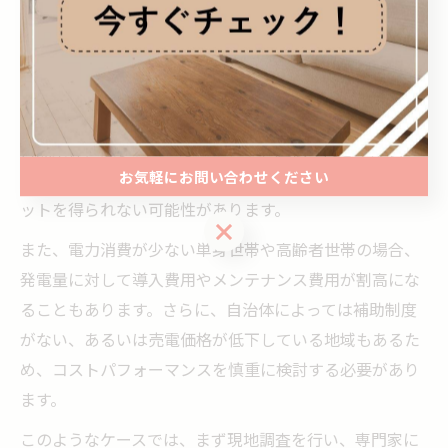
注文住宅で太陽光発電が不要となるケース
注文住宅を計画する際、太陽光発電の導入が必ずしも必
要ではないケースが存在します。例えば、建築予定地が
日照条件に恵まれていなかったり、屋根の向きや形状が
お気軽にお問い合わせください
発電効率に適していない場合は、設置しても十分なメリ
ットを得られない可能性があります。
お気軽にお問い合わせください
また、電力消費が少ない単身世帯や高齢者世帯の場合、
発電量に対して導入費用やメンテナンス費用が割高にな
ることもあります。さらに、自治体によっては補助制度
がない、あるいは売電価格が低下している地域もあるた
め、コストパフォーマンスを慎重に検討する必要があり
ます。
このようなケースでは、まず現地調査を行い、専門家に