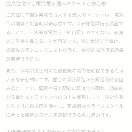
注文住宅で自家発電を選ぶメリットと安心感
注文住宅における太陽光発電設置費用の目
注文住宅で自家発電を導入する最大のメリットは、電気
安
代の削減と災害時の安心感です。自家発電設備を設置す
新築で自家発電を導入する際の初期費用と
ることで、日常的な電力を自給自足しやすくなり、家庭
は
の光熱費を抑えることが可能です。特に太陽光発電は、
設置費用を抑える補助金や制度の活用方法
設置後のランニングコストが低く、長期的な経済的効果
注文住宅で太陽光発電は高いのか徹底解説
が期待できます。
太陽光発電導入時の費用相場と回収期間の
また、停電や災害時にも最低限の電力を確保できる点は
関係
大きな安心材料です。住宅の設計段階から発電設備を組
新築住宅で自家発電をやめたほうがいい場合と
み込むことで、屋根や電気配線の最適化が図れ、効率的
は
な発電とメンテナンス性の向上も実現します。注文住宅
注文住宅で太陽光発電が不要となるケース
ならではの自由度を活かし、家族構成やライフスタイル
自家発電をやめたほうがいい理由を解説
に合った発電システムを選択できる点も魅力です。
太陽光発電で後悔しやすいポイントを知る
太陽光発電の導入で変わる注文住宅の暮らし