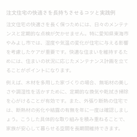
注文住宅の安心メンテナンスを愛知県で実
注文住宅の快適さを長持ちさせるコツと実践例
現する方法
注文住宅の快適さを長く保つためには、日々のメンテナ
長期保証を活かした注文住宅の維持管理術
ンスと定期的な点検が欠かせません。特に愛知県東海市
愛知県で注目される注文住宅アフターケア
やみよし市では、湿度や気温の変化が住宅に与える影響
の特徴
を考慮したケアが重要です。快適な住まいを維持するた
注文住宅のトラブル予防に役立つ定期点検
めには、住まいの状況に応じたメンテナンス計画を立て
のすすめ
ることがポイントになります。
信頼できる業者選びで注文住宅の安心を守
例えば、木材を多用した家づくりの場合、無垢材の美し
る秘訣
さや調湿性を活かすために、定期的な換気や乾拭き掃除
理想の住まいが長持ちする理由を解説
を心がけることが有効です。また、外張り断熱の住宅で
注文住宅が長持ちするための構造と素材選
は、断熱材の劣化や結露の有無を年に一度は確認しまし
び
ょう。こうした具体的な取り組みを積み重ねることで、
耐久性を高める注文住宅メンテナンスのポ
家族が安心して暮らせる空間を長期間維持できます。
イント