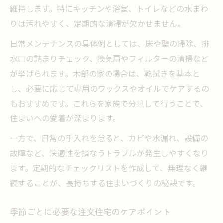
注文住宅の定期チェックが快適性を高める
維持します。特にキッチンや浴室、トイレなどの水まわ
理由
りは汚れやすく、定期的な清掃が欠かせません。
愛知で実践したい注文住宅メンテナンスの
日常メンテナンスの具体例としては、床や壁の掃除、排
流れ
水口の詰まりチェック、換気扇やフィルターの清掃など
長持ちの秘訣！注文住宅の定期メンテナン
が挙げられます。木部の家の場合は、乾拭きを基本と
ス術
し、必要に応じて専用のワックスやオイルでケアするの
家を守るための注文住宅定期点検の重要ポ
もおすすめです。これらを家族で分担して行うことで、
イント
住まいへの愛着が深まります。
一方で、日常の手入れを怠ると、カビや水漏れ、設備の
故障など、快適性を損なうトラブルが発生しやすくなり
ます。定期的なチェックリストを作成して、無理なく継
続することが、長持ちする住まいづくりの秘訣です。
季節ごとに必要な注文住宅のケアポイント