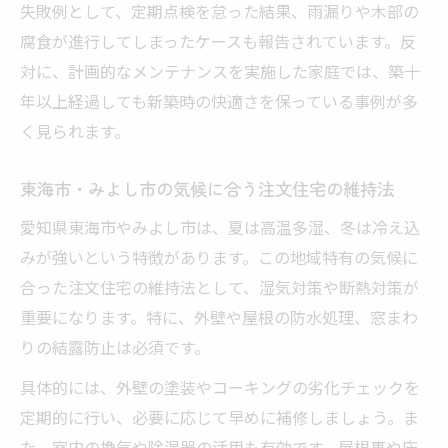
失敗例として、定期点検を怠った結果、雨漏りや木部の
快適な住まいを保つ注文住宅の工夫と知識
腐食が進行してしまったケースも報告されています。反
定期的な点検が注文住宅の寿命に与える影
対に、計画的なメンテナンスを実施した家庭では、築十
響
年以上経過しても新築時の快適さを保っている事例が多
注文住宅の美しさを維持するためのケア方
く見られます。
法
東海市・みよし市の気候に合う注文住宅の維持法
初めての方へ注文住宅の点検ポイント集
注文住宅初心者が押さえるべき点検の基本
愛知県東海市やみよし市は、夏は高温多湿、冬は冷え込
みが強いという特徴があります。この地域特有の気候に
住宅ごとに異なる注文住宅の点検チェック
合った注文住宅の維持法として、湿気対策や断熱対策が
リスト
重要になります。特に、外壁や屋根の防水処理、窓まわ
注文住宅の外装・内装メンテナンス方法解
りの結露防止は必須です。
説
見逃しがちな注文住宅点検箇所と解決策
具体的には、外壁の塗装やコーキングの劣化チェックを
定期的に行い、必要に応じて早めに補修しましょう。ま
注文住宅の点検時期とアフターサービスの
た、室内の換気や除湿器の活用も有効です。屋根裏や床