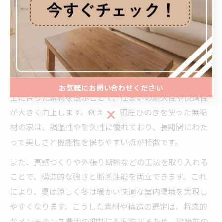
理想の住まいが長持ちする理由を解説
注文住宅が長持ちするための構造と素材選び
注文住宅を長持ちさせるためには、構造や素材選びが非
常に重要です。愛知県東海市やみよし市では、気候や風
お気軽にお問い合わせください
土に合った素材を選ぶことで、住まいの耐久性や快適性
が大きく向上します。例えば、国産ひのきを使った無垢
お気軽にお問い合わせください
材の家は、調湿性や耐久性に優れており、長期間にわた
って美しさと機能性を保ちやすい点が特徴です。
また、真壁づくりや外張り断熱などの工法を取り入れる
ことで、構造的な強さと断熱性能を両立できます。これ
により、夏は涼しく冬は暖かい快適な室内環境を実現し
やすくなります。こうした素材や構造の選定は、将来的
なメンテナンス費用の抑制にも直結するため、建築前の