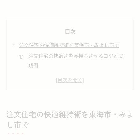
目次
注文住宅の快適維持術を東海市・みよし市で
注文住宅の快適さを長持ちさせるコツと実
践例
東海市・みよし市の気候に合う注文住宅の
維持法
注文住宅を守る日常メンテナンスの重要性
季節ごとに必要な注文住宅のケアポイント
注文住宅の快適維持術を東海市・みよ
注文住宅の快適生活を支える点検習慣の作
し市で
り方
愛知県で安心を続ける注文住宅メンテナンス