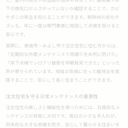
活用
下の換気口がふさがっていないか確認することで、カビ
安心を守るための注文住宅アフターケア術
やダニの発生を抑えることができます。断熱材の劣化や
注文住宅の安心を支えるアフターケアの重
ズレも、年に一度は専門業者に相談して点検を受けると
要性
安心です。
地域密着型の注文住宅アフターサービスの
実際に、東海市・みよし市で注文住宅に住む方からは、
強み
「定期的な外壁メンテナンスで雨漏りを未然に防げた」
アフターケアで差がつく注文住宅の長寿命
「床下点検でシロアリ被害を早期発見できた」といった
化
声が寄せられています。地域の気候に合った維持法を実
注文住宅に必要な修繕・補修のタイミング
践することで、安心して長く住まうことができます。
快適生活へ導く注文住宅メンテナンス相談
活用法
注文住宅を守る日常メンテナンスの重要性
愛知で注文住宅に最適な定期メンテの極意
注文住宅の美しさと機能性を保つためには、日常的なメ
注文住宅のメンテナンス時期と愛知県の気
ンテナンスが非常に大切です。毎日の小さな手入れが、
候対策
将来的な大きな修繕を防ぎ、安心して暮らせる住まいを