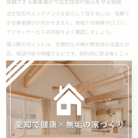
信頼できる業者選びで注文住宅の安心を守る秘訣
注文住宅のメンテナンスを安心して任せるには、信頼で
きる業者選びが欠かせません。地域での実績や口コミ、
アフターサービスの内容をよく確認しましょう。
選ぶ際のポイントは、定期的な点検や緊急時の迅速な対
応、保証内容の明確さなどです。契約前に担当者としっ
かり話し合い、質問や要望に誠実に応じてくれるかが判
断材料となります。
また、地元密着型の工務店は、長期的な付き合いを前提
にしているため、トラブル時にも親身なサポートが受け
られます。将来のリフォームや住み替えを見据えた相談
ができる業者を選ぶのも安心につながります。