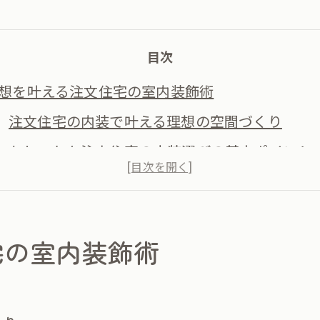
目次
想を叶える注文住宅の室内装飾術
注文住宅の内装で叶える理想の空間づくり
おしゃれな注文住宅の内装選びの基本ポイント
注文住宅で後悔しない室内装飾の秘訣を知る
注文住宅のデザイン事例と内装テイスト比較
内装決定に役立つ注文住宅シミュレーション活
宅の室内装飾術
注文住宅の内装選びに必要な費用計画のコツ
しゃれな注文住宅内装の作り方