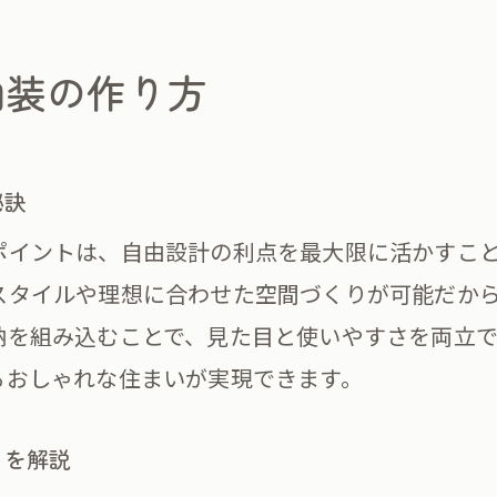
注文住宅で発生する諸費用のポイント整理
おしゃれと機能性を両立させる費用配分の考え
内装の作り方
チュラルな室内装飾を楽しむ方法
注文住宅で実現するナチュラル内装の魅力
秘訣
自然素材を活かした注文住宅の室内装飾アイデ
ナチュラルテイスト注文住宅のコーディネート
ポイントは、自由設計の利点を最大限に活かすこ
スタイルや理想に合わせた空間づくりが可能だか
注文住宅内装で人気のナチュラルデザイン事例
納を組み込むことで、見た目と使いやすさを両立で
注文住宅で叶える心地よいナチュラル空間の作
るおしゃれな住まいが実現できます。
ナチュラル注文住宅内装の費用と選び方のヒン
ミュレーション活用で理想の空間実現
トを解説
注文住宅の内装シミュレーション活用術