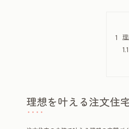
理
理想を叶える注文住
お