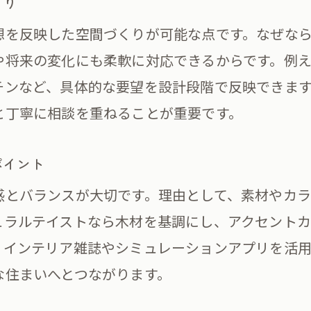
くり
注文住宅で実現するおしゃれな内装の秘訣
想を反映した空間づくりが可能な点です。なぜな
内装デザイン選びで失敗しないポイントを解説
や将来の変化にも柔軟に対応できるからです。例
注文住宅のおしゃれな家づくり素材と配色の工
チンなど、具体的な要望を設計段階で反映できま
注文住宅の内装決定に役立つ最新デザインアプ
と丁寧に相談を重ねることが重要です。
理想の注文住宅内装を叶えるシュミレーション
注文住宅のテイスト種類と人気傾向を押さえる
ポイント
能美とデザイン性を両立するコツ
感とバランスが大切です。理由として、素材やカ
注文住宅で機能性と美しさを両立させる方法
ュラルテイストなら木材を基調にし、アクセント
家事動線を考えた注文住宅の室内装飾アイデア
、インテリア雑誌やシミュレーションアプリを活
収納力抜群の注文住宅内装の工夫ポイント
な住まいへとつながります。
注文住宅の間取り設計と内装デザインの調和