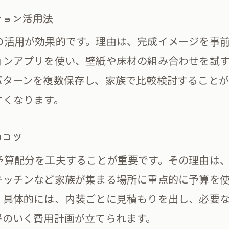
注文住宅で人気の内装テイスト最新トレンド
ション活用法
注文住宅で選べるテイストの種類と特徴
の活用が効果的です。理由は、完成イメージを事
ナチュラル注文住宅内装の魅力と実例紹介
ョンアプリを使い、壁紙や床材の組み合わせを試
注文住宅内装ランキングで注目のデザイン
パターンを複数保存し、家族で比較検討することが
おしゃれな注文住宅内装画像でイメージを膨ら
すくなります。
注文住宅で叶う自分らしい内装テイストの選び
わない内装決定と費用計画の秘訣
のコツ
注文住宅内装決定で迷わない進め方のコツ
予算配分を工夫することが重要です。その理由は
注文住宅費用計画の基本と内装予算の立て方
キッチンなど家族が集まる場所に重点的に予算を
内装決定に役立つシミュレーション活用法
。具体的には、内装ごとに見積もりを出し、必要
注文住宅内装の費用相場とコストダウン術
得のいく費用計画が立てられます。