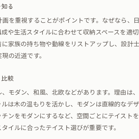
を知る
注文住宅で人気の機能美ランキングをチェック
計画を重視することがポイントです。なぜなら、
注文住宅の内装決め方と実用性のバランス
構成や生活スタイルに合わせて収納スペースを適切
装選びで後悔しないための注意点
前に家族の持ち物や動線をリストアップし、設計
注文住宅内装の後悔しない選び方とは
実現の近道です。
注文住宅でよくある後悔ランキングを解説
内装選びで失敗を防ぐチェックリスト
ト比較
お気軽にお問い合わせください
お気軽にお問い合わせください
注文住宅の内装決定前に知るべき注意点
ル、モダン、和風、北欧などがあります。理由は
注文住宅内装で後悔しない打ち合わせのコツ
ラルは木の温もりを活かし、モダンは直線的なデザ
長く愛せる注文住宅内装の決め方ポイント
ッチンをモダンにするなど、空間ごとにテイストを
文住宅の内装テイスト最新動向
スタイルに合ったテイスト選びが重要です。